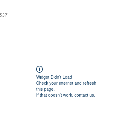
3537
Widget Didn’t Load
Check your internet and refresh
this page.
If that doesn’t work, contact us.