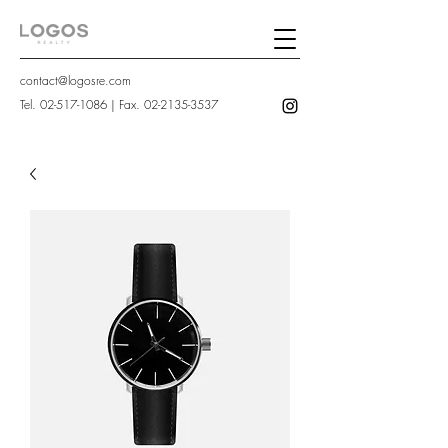
contact@logosre.com
Tel.
02-517-1086
| Fax.
02-2135-3537