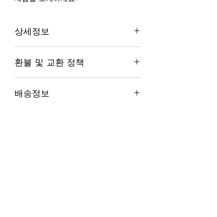
상세정보
제품의 세부 사항들을 입력하세요. 제
환불 및 교환 정책
품의 크기, 재질, 관리방법 등 친절하고
상세한 설명은 구매에 대한 확신을 심
"환불 정책", "제품 관리법" 등 고객들에
어줍니다. 제품의 어떤 부분이 소비자
배송정보
게 유용한 추가 제품 정보를 제공하세
들에게 어필할 것인지 우선순위를 잘
요.
생각해 적어주세요.
배송정보를 입력하세요. 배송방법, 비
용 등 정확하고 깔끔한 설명은 소비자
들에게 내 제품 구매에 대한 확신을 심
어줍니다.
로고스부동산중개법인
contact@logosre.com
Tel.
02-517-1086
| Fax.
02-2135-3537