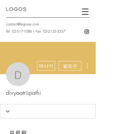
contact@logosre.com
Tel.
02-517-1086
| Fax.
02-2135-3537
더보기
메시지
팔로우
divyaatriipathi
divyaatriipathi
프로필