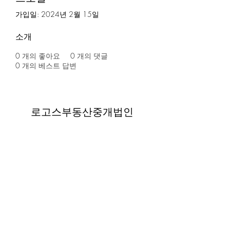
가입일: 2024년 2월 15일
소개
0
개의 좋아요
0
개의 댓글
0
개의 베스트 답변
로고스부동산중개법인
contact@logosre.com
Tel.
02-517-1086
| Fax.
02-2135-3537
대표자 김성수 | 사업자등록번호
304-86-01851
| 등록번호
11680-2020-00323
서울특별시 강남구 도산대로 145(신사동, 인우
빌딩) 12F