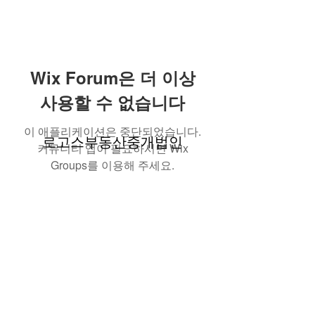
Wix Forum은 더 이상
사용할 수 없습니다
이 애플리케이션은 중단되었습니다.
로고스부동산중개법인
커뮤니티 앱이 필요하시면 Wix
Groups를 이용해 주세요.
contact@logosre.com
Tel.
02-517-1086
| Fax.
02-2135-3537
대표자 김성수 | 사업자등록번호
304-86-01851
| 등록번호
11680-2020-00323
서울특별시 강남구 도산대로 145(신사동, 인우
빌딩) 12F