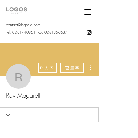
contact@logosre.com
Tel.
02-517-1086
| Fax.
02-2135-3537
더보기
메시지
팔로우
Ray Magarelli
Ray Magarelli