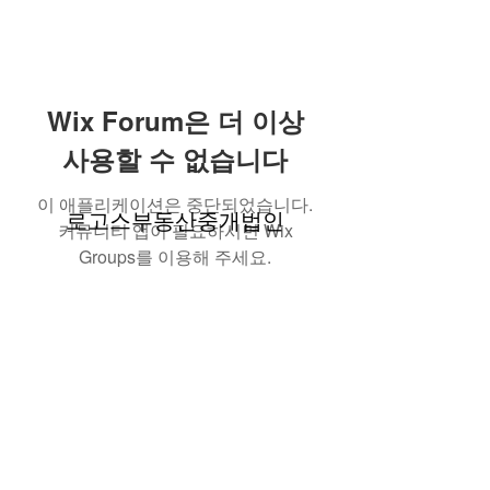
Wix Forum은 더 이상
사용할 수 없습니다
이 애플리케이션은 중단되었습니다.
로고스부동산중개법인
커뮤니티 앱이 필요하시면 Wix
Groups를 이용해 주세요.
contact@logosre.com
Tel.
02-517-1086
| Fax.
02-2135-3537
대표자 김성수 | 사업자등록번호
304-86-01851
| 등록번호
11680-2020-00323
서울특별시 강남구 도산대로 145(신사동, 인우
빌딩) 12F