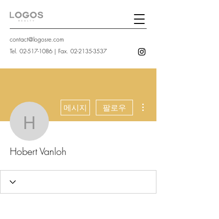
contact@logosre.com
Tel.
02-517-1086
| Fax.
02-2135-3537
더보기
메시지
팔로우
Hobert Vanloh
Hobert Vanloh